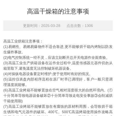
高温干燥箱的注意事项
更新时间：2025-03-28 点击次数：1306
高温工业烘箱注意事项：
(1)易燃性、易燃易爆物件不适合靠进,更不能够烘干箱内烤制以防发
生爆炸事故。
(2)电气控制系统一经不灵，应该立刻断开总开关电源作全面查验。
(3)高温工业生产烘箱设备在运作全过程中,温度传感器元器件切勿从
箱里取下,避免溫度无法控制破坏机器设备。
(4)对操纵电器设备要定时维护,便于使用时有好的情况。
(5)温控仪表盘內部程序流程在原厂时早已调理好，客户一般只需调
理溫度就能够。
(6)高温工业烤箱不能够置放在空气相对湿度很大的自然环境内。(①
十分简单导致电器设备破坏②十分简单导致走电安全事故③会削减烘
干箱使用期)
(7)高温工业烤箱不能够置放在有腐蚀的原材料周围，会导致烘干箱
生锈和电气元器件的破坏。400℃、500℃高温烤箱使用操作攻略高