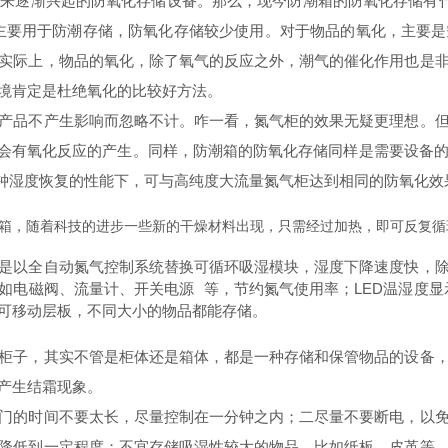
来逐渐兴起的防氧化存储设备。那么，现今防潮箱的防氧化存储有什
主要用于防潮存储，防氧化存储较少使用。对于物品的氧化，主要
实际上，物品的氧化，除了氧气的反应之外，潮气的催化作用也是
境肯定是杜绝氧化的比较好方法。
产品不产生影响而忽略不计。咋一看，氮气柜的效果无疑更理想。
同样会有氧化反应的产生。同样，防潮箱的防氧化存储同样是需要设备
0分钟湿度恢复的性能下，可与高纯度大流量氮气柜达到相同的防氧化效
箱，随着科技的进步一些新的干燥材料出现，只需经过加热，即可反复循
是以全自动氮气控制系统替换可循环吸湿模块，湿度下降速度快，
如
电磁阀
、
流量计
、
开关电源
等，节约氮气使用率；LED温湿度
可移动层板，不同大小的物品都能存储。
柜子，其实不管是柜体还是箱体，都是一种存储和保管物品的设备
产生结霜现象。
门的时间不要太长，尽量控制在一分钟之内；二尽量不要断电，以
降低到一定程度；不宜存储吸湿性较大的物品，比如纸板，皮革等