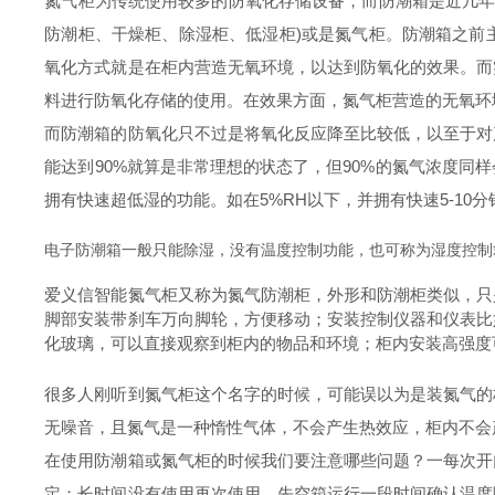
氮气柜为传统使用较多的防氧化存储设备，而防潮箱是近几年
防潮柜、干燥柜、除湿柜、低湿柜)或是氮气柜。防潮箱之前
氧化方式就是在柜内营造无氧环境，以达到防氧化的效果。而
料进行防氧化存储的使用。在效果方面，氮气柜营造的无氧环
而防潮箱的防氧化只不过是将氧化反应降至比较低，以至于对
能达到90%就算是非常理想的状态了，但90%的氮气浓度
拥有快速超低湿的功能。如在5%RH以下，并拥有快速5-1
电子防潮箱一般只能除湿，没有温度控制功能，也可称为湿度控制
爱义信智能氮气柜又称为氮气防潮柜，外形和防潮柜类似，只
脚部安装带
刹车万向脚轮，
方便移动；安装控制仪器和仪表比
化玻璃，可以直接观察到柜内的物品和环境；柜内安装高强度
很多人刚听到氮气柜这个名字的时候，可能误以为是装氮气的
无噪音，且氮气是一种惰性气体，不会产生热效应，柜内不会
在使用防潮箱或氮气柜的时候我们要注意哪些问题？一每次开
定；长时间没有使用再次使用，先空箱运行一段时间确认温度