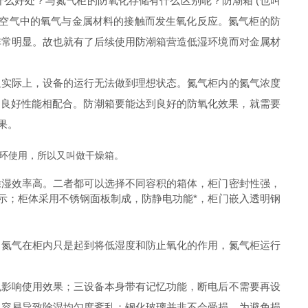
么好处？与氮气柜的防氧化存储有什么区别呢？防潮箱 (也叫
是空气中的氧气与金属材料的接触而发生氧化反应。氮气柜的防
非常明显。故也就有了后续使用防潮箱营造低湿环境而对金属材
但实际上，设备的运行无法做到理想状态。氮气柜内的氮气浓度
的良好性能相配合。防潮箱要能达到良好的防氧化效果，就需要
果。
环使用，所以又叫做干燥箱。
除湿效率高。二者都可以选择不同容积的箱体，柜门密封性强，
显示；柜体采用不锈钢面板制成，防静电功能*，柜门嵌入透明钢
，氮气在柜内只是起到将低湿度和防止氧化的作用，氮气柜运行
免影响使用效果；三设备本身带有记忆功能，断电后不需要再设
，容易导致除湿均匀度紊乱；钢化玻璃并非不会受损，为避免损