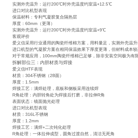
实测外壳温升：运行200℃时外壳温度约室温+12.5℃
进口对比机型表现
保温材料：专利气凝胶复合隔热层
厚度：60mm（更薄）
实测外壳温升：运行200℃时外壳温度约室温+9℃
客观评价
爱义信采用行业通用的陶瓷纤维棉方案，用料量足，实测外壳温升已
进口机型的气凝胶方案在相同保温效果下厚度更薄，但材料成本较
对于常规应用，100mm陶瓷纤维棉已足够，除非安装空间极为有
拆解部位三：内胆材质与焊接
爱义信HTF表现
材质：304不锈钢（2B面）
厚度：1.5mm
焊接工艺：满焊处理，底板和侧板采用连续焊
R角处理：内胆转角处为焊接后打磨，非拉伸R角
表面状态：镜面抛光处理
进口对比机型表现
材质：316L不锈钢
厚度：1.2mm
焊接工艺：满焊+二次钝化处理
R角处理：一体拉伸成型，圆角过渡自然，清洁无死角