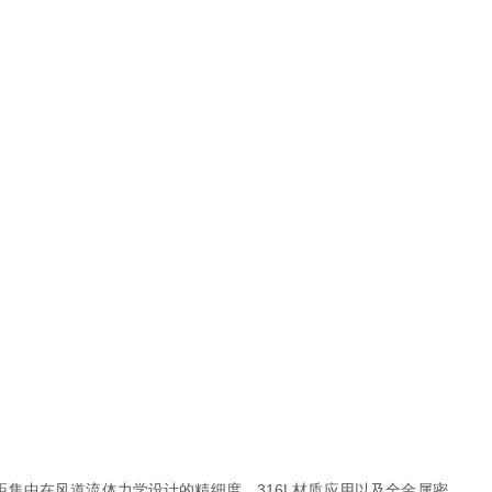
集中在风道流体力学设计的精细度、316L材质应用以及全金属密