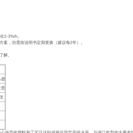
2-3%/h。
方案，但需按说明书定期更换（建议每2年）。
了解。
略逊
更贵
优
核心环节的用料和工艺已达到或接近国产高端水平。与进口机型的主要差距