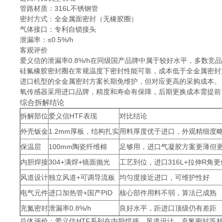
管路材质：316L不锈钢管
密封方式：全金属面密封（无橡胶圈）
气体接口：专利自锁接头
泄漏率：≤0.5%/h
客观评价
爱义信的泄漏率0.8%/h在同级国产品牌中属于较好水平，多数竞品在
硅氟橡胶密封圈在常规温度下密封性能可靠，成本低于全金属密封
进口机型的全金属密封方案长期免维护，但对应更高的采购成本。
氧传感器采用进口品牌，精度和寿命有保障，后期更换成本需提前
综合拆解结论
拆解部位
爱义信HTF表现
对比结论
外壳钣金
1.2mm厚板，结构扎实
用料厚度优于进口，外观精细度
保温层
100mm陶瓷纤维棉
足够用，进口气凝胶方案更薄但
内胆焊接
304+满焊+镜面抛光
工艺到位，进口316L+拉伸R角更
风道设计
独立风道+可调导流板
均匀度接近进口，可维护性好
电气元件
进口加热管+国产PID
核心部件用料不弱，算法已成熟
充氮密封
泄漏率0.8%/h
良好水平，距进口顶级仍有差距
总体评价：爱义信HTF系列在内胆焊接、风道设计、充氮密封等