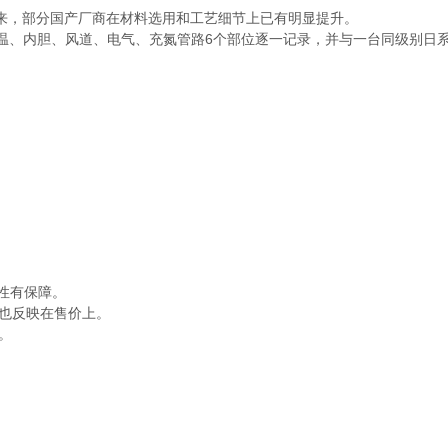
年来，部分国产厂商在材料选用和工艺细节上已有明显提升。
、保温、内胆、风道、电气、充氮管路6个部位逐一记录，并与一台同级别
刚性有保障。
也反映在售价上。
。