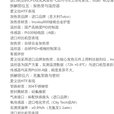
进口机型的CFD优化风道在气流均匀性上理论更优，但国产机型
拆解部位五：加热管与温控器
爱义信HTF表现
加热管品牌：进口品牌（意大利Tutco）
加热管材质：Incoloy800镍铬合金护套
温控器：国产高精度PID控制器
传感器：Pt100铂电阻（A级）
进口对比机型表现
加热管：自研合金加热管
温控器：自研PID+模糊控制算法
客观评价
爱义信采用进口品牌加热管，在核心发热元件上用料比较到位，Inco
温控器为国产方案，实测温漂数据（72h +0.8℃）与进口机型差
传感器均采用Pt100 A级，精度差异不大。
拆解部位六：充氮管路与密封
爱义信HTF表现
管路材质：304不锈钢管
密封圈材质：硅氟橡胶
气体接口：标配快插接头（进口品牌）
氧传感器：进口电化学式（City Tech或AII）
实测泄漏率：≤0.8%/h（充氮至1.1atm）
进口对比机型表现