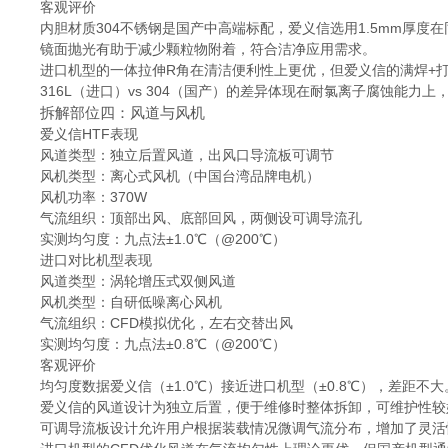
客观评价
内胆材质304不锈钢是国产中高端标配，爱义信选用1.5mm厚度
镜面抛光有助于减少颗粒物附着，符合洁净应用需求。
进口机型的一体拉伸R角在清洁便利性上更优，但爱义信的满焊+
316L（进口）vs 304（国产）的差异体现在耐氯离子腐蚀能力上
拆解部位四：风道与风机
爱义信HTF表现
风道类型：独立后置风道，出风口导流板可调节
风机类型：离心式风机（中国台湾品牌电机）
风机功率：370W
气流组织：顶部出风、底部回风，两侧设可调导流孔
实测均匀度：九点法±1.0℃（@200℃）
进口对比机型表现
风道类型：涡轮增压式双侧风道
风机类型：自研低噪离心风机
气流组织：CFD模拟优化，左右交替出风
实测均匀度：九点法±0.8℃（@200℃）
客观评价
均匀度数据爱义信（±1.0℃）接近进口机型（±0.8℃），差距不大
爱义信的风道设计为独立后置，便于维修时整体拆卸，可维护性较
可调导流板设计允许用户根据装载情况微调气流分布，增加了灵活