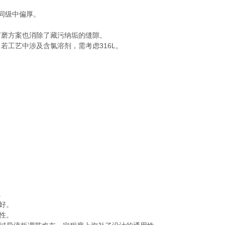
在同级中偏厚。
打磨方案也消除了藏污纳垢的缝隙。
，若工艺中涉及含氯溶剂，需考虑316L。
。
好。
性。