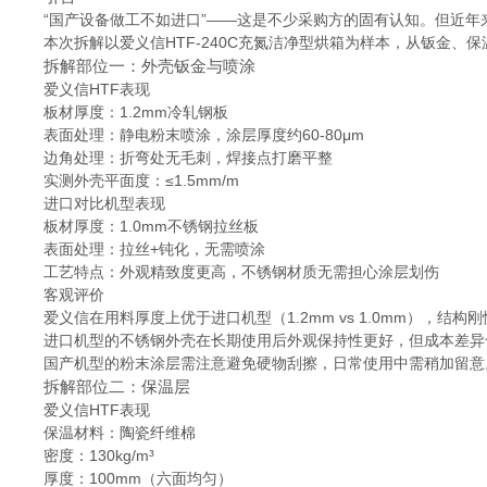
“国产设备做工不如进口”——这是不少采购方的固有认知。但近
本次拆解以爱义信HTF-240C充氮洁净型烘箱为样本，从钣金
拆解部位一：外壳钣金与喷涂
爱义信HTF表现
板材厚度：1.2mm冷轧钢板
表面处理：静电粉末喷涂，涂层厚度约60-80μm
边角处理：折弯处无毛刺，焊接点打磨平整
实测外壳平面度：≤1.5mm/m
进口对比机型表现
板材厚度：1.0mm不锈钢拉丝板
表面处理：拉丝+钝化，无需喷涂
工艺特点：外观精致度更高，不锈钢材质无需担心涂层划伤
客观评价
爱义信在用料厚度上优于进口机型（1.2mm vs 1.0mm），结构
进口机型的不锈钢外壳在长期使用后外观保持性更好，但成本差异
国产机型的粉末涂层需注意避免硬物刮擦，日常使用中需稍加留意
拆解部位二：保温层
爱义信HTF表现
保温材料：陶瓷纤维棉
密度：130kg/m³
厚度：100mm（六面均匀）