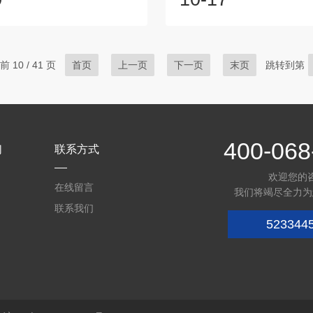
性气体的坏境中使用恒温恒湿
控制内部氮气浓度和湿度，实
仪器工作中请尽量不要打开试验
氧化、防腐蚀功能。其核心逻
温时打开可能会对操作人员造成
气的化学惰性和干燥特性，
温时打开可能会对工作人员造成
气、水分的空气置换出来，形
 10 / 41 页
首页
上一页
下一页
末页
跳转到第
且可能造成蒸发器结冰，影响制
性气体环境。具体过程如下：
若一定要打开，请做好一定的防
氮气源通过管道连接至柜体。
5、禁止擅自拆卸、加工、改造
浓度或湿度超过设定值时，控
温恒湿机，否则会有产生异常动
氮气进气阀，将干燥的氮气
火灾的危...
内。氮气密度与...
400-068
们
联系方式
欢迎您的
在线留言
我们将竭尽全力为
联系我们
523344