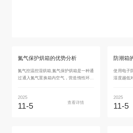
氮气保护烘箱的优势分析
防潮箱
氮气控温控湿烘箱,氮气保护烘箱是一种通
使用电子
过通入氮气置换箱内空气，营造惰性环境
湿度越低
以防止样品氧化、受潮或污染的专用干燥
品本身就
设备，核心用于对氧气敏感或易氧化样品
干燥，反
2025
2025
的干燥、固化或储存。优势分析：1、保
题，比如
查看详情
11-5
11-5
护产品质量：通过充入氮气，创造无氧或
材、镜头其
低氧环境，有效防止物品在烘干或热处理
间，及各
过程中发生氧化、变色或变质等现象。提
60%R
高产品的质量和稳定性，延长产品的使用
慢也发现