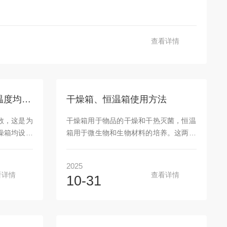
查看详情
真空干燥箱为什么不设温度均匀度参数
干燥箱、恒温箱使用方法
数，这是为
干燥箱用于物品的干燥和干热灭菌，恒温
燥箱均设有
箱用于微生物和生物材料的培养。这两种
自然对流式
仪器的结构和使用方法相似，干燥箱的使
%，强制对
用温度范围为50~250℃，常用鼓风式电
2025
2.5%。惟
热以加速升温。恒温箱的最高工作温度为
看详情
查看详情
10-31
匀度参数，
60℃。1．使用方法（1）将温度计插入座
靠气体分子
内（在箱顶放气调节器中部）（2）把电
可能性几乎
源插头插入电源插座。（3）将电热丝分
我们就不能
组开头转到1或2位置上（视所需温度而