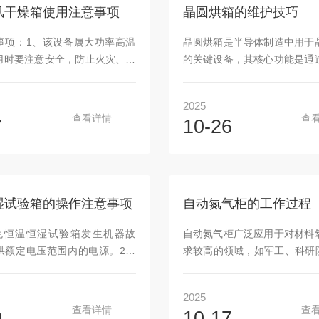
储。如：MSD元器件、LED芯
再把通常电热（鼓风）干燥箱
风干燥箱使用注意事项
晶圆烘箱的维护技巧
、半导体晶圆、太阳能电池片等
度均匀度定义用到真空干燥箱
的物品存储多种多样，所以不同
空状态下设这个指标也是没有
事项：1、该设备属大功率高温
晶圆烘箱是半导体制造中用于
有不同的湿度需求。对于防潮
辐射的量与距离的平方成反比
用时要注意安全，防止火灾、触
的关键设备，其核心功能是通
...
体，距...
等事故。2、严禁干燥易燃易爆
实现光刻胶固化、干燥及防氧
品。样品放置时不能堵塞风道及
接影响半导体器件的良品率与
2025
干燥时应逐步缓慢升温。3、干
烘箱主要基于热对流方式，通
查看详情
查
7
10-26
严禁放置易燃易爆物品（如有机
产生热风，使热风在烘箱内部
压气瓶等）、酸性及腐蚀性物
从而对待烘干的半导体材料进
使用时不得超过额定温度，以免
热和干燥。维护建议：日常清
元件。5、经常清除箱内残留
用完毕后，应及时清理烘箱内
干燥箱清洁。6、定期检查电路
杂质，保持内部清洁。使用湿
湿试验箱的操作注意事项
自动氮气柜的工作过程
连接良好。使用方法1、合上电
洁剂擦拭烘箱内外表面，避免
开仪器电源开关到“ON"。3、
强的清洁剂。电气部件检查：
免恒温恒湿试验箱发生机器故
自动氮气柜广泛应用于对材料
，将测量/设定拨向“设定"，旋
箱的电源线、插头和插座，
供额定电压范围内的电源。2、
求较高的领域，如军工、科研院
.
固，无破损或裸...
触电或产生误动作和故障，在安
制造、集成电路制造、液晶面
结束之前，请不要接通电源。
可用于存储湿敏元器件、精密
2025
品为非防爆产品，请不要在有可
金属材料、化学药剂等。自动
查看详情
查
0
10-17