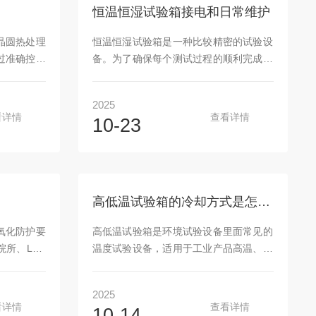
所规定的温
定），此时可开启鼓风机促使热空气对
恒温恒湿试验箱接电和日常维护
上来。在真
流。电热丝分组开头开启后，红色指示灯
意义的。热
亮。（4）注意观察温度计。当温度计温
晶圆热处理
恒温恒湿试验箱是一种比较精密的试验设
。同一个物
度将要达到需要温度时，调节自动控温旋
过准确控温
备。为了确保每个测试过程的顺利完成，
钮，使...
化处理，直
必须连接设备的电源必须稳定在380V左
性能。晶圆
右，以确保不会损坏压缩机。此外，必须
2025
过电热器等
确保接电人员的人身安全，因此在接线前
看详情
查看详情
10-23
循环流动，
请了解具体的操作方法。恒温恒湿试验箱
行均匀地加
调整或更换连接的电源。检查要连接的电
洁：每次使
源电压没有问题后，将零线端连接到配电
的残留物和
箱中的零线端子。确保已连接零线，否则
布或中性清
可能导致恒温恒湿试验箱设备无法正常工
高低温试验箱的冷却方式是怎样的
使用腐蚀性
作或烧毁电气组件。确认已连接零线后，
定期检查烘
将三相线连接至恒温恒湿试验箱配电箱主
氧化防护要
高低温试验箱是环境试验设备里面常见的
确保连接牢
开关下方的三个端子，并拧紧螺钉。我们
所、LED
温度试验设备，适用于工业产品高温、低
需要连接接...
板制造等，
温的可靠性试验。高低温试验箱制冷的工
电子仪器、
作原理是：制冷剂在高压下从冷凝器流
2025
氮气柜通过
出，通过节流机构（毛细管，热力膨胀阀
看详情
查看详情
10-14