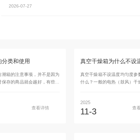
行业。600℃高温鼓风干燥箱具有先进的设计的...
2026-07-27
的分类和使用
防潮箱的注意事项，并不是因为
真空干燥箱不设温度均匀度参
对保存的商品就会越好，有些商
什么？一般的电热（鼓风）干
不能太干燥，如果储存环境太过
温度均匀度参数(国家标准)：
而会造成表面龟裂或缩水的问
的干燥箱为工作温度上限乘3
2025
说塑料制的电子产品，摄影器
流式的干燥箱为工作温度上限乘
查看详情
查
11-3
湿度建议在35%～45%RH之
独电热真空干燥箱不设温度均
种工业电子元件建议在1-
这是为什么？真空干燥箱内依
H之间。随着各行各业的发展，慢
运动使工作室温度达到均匀的
在工业上也是有很多场合需要进
已经没有了。因此，从概念上