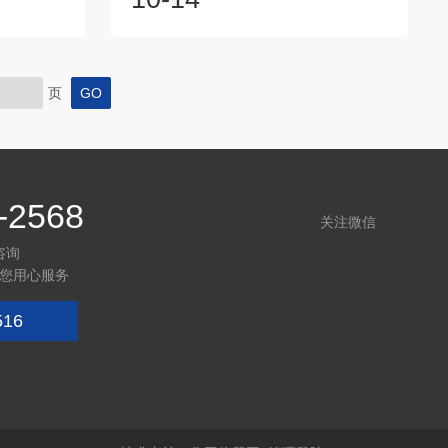
现防潮、防
等），使其压力降低，再进入蒸发器。制
辑是利用氮
冷介质进入蒸发器时是两相混合物（液态
将柜内含氧
和气态），在蒸发器中低温条件下蒸发吸
成稳定的惰
收热量。而后进入冷凝器，在冷凝器中放
页
氮气置换：
出热量而冷凝成液体。氙灯老化试验箱采
当柜内氧气
用长弧氙灯为光源，可以为科研、产品开
制系统启动
发和质量控制提供相应的环境模拟和加速
持续通入柜
试验。汽车环境模拟试验室能模拟发动机
冷启动、汽车高...
-2568
关注微信
咨询
您用心服务
516