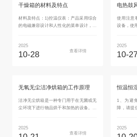
寿命。2、提高生产效率：氮气保护烘箱
行防潮的存
干燥箱的材料及特点
电热鼓
能在高温环境下工作，烘烤速度更快，生
片、支架
产效率更高。减少烘烤过程中的等待和检
等，工业
材料及特点：1)控温仪表：产品采用综合
使用注意
查时间，进一步提高生产效率。3、节能
的产品会
的电磁兼容设计和人性化的菜单设计，采
设备，使
环保：采用...
箱，也是随着
用了公司自主研发的自适应控温技术进行
电及烫伤
温度控制，使得设备操作傻瓜化，解决了
及酸性物
2025
2025
以往PID控制技术需要多次参数整定，温
排气孔，
查看详情
10-28
10-2
度过冲等弊病，控温效果。双屏高亮度宽
燥箱附近
视窗数字显示，示值清晰、直观。微电脑
溶剂、高
智能控制，设定温度后，仪表自行控制加
品。4、
热功率，并显示加热状态，控温精确而稳
损坏加热
定。超温报警并自动切断加热电源。有定
物，保持
无氧无尘洁净烘箱的工作原理
恒温恒
时功能，定时时间最长达9999分钟。具有
系统是否
因停电，死机状态造成数据丢失而保护的
源。2、打
洁净无尘烘箱是一种专门用于在无菌或无
1、为避
参数记忆，来电恢复功能。2)保温层：高
取下保护罩
尘环境下进行物品烘干和加热的设备。它
障，请提
性...
至所需温..
通常由不锈钢或铝制成，并配备有高效的
为了防止
过滤系统，以保证烘箱内部的空气干净无
装和接线
2025
2025
尘。洁净无尘烘箱是通过加热空气来干燥
3、本产
查看详情
10-21
10-2