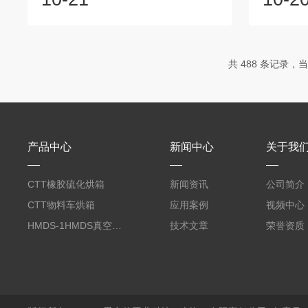
物品，同时通过过滤和除尘系统保持烘箱
燃或爆炸
内部的洁净和无尘环境。工作过程中无尘
机。4、
烘箱为内部加热，将空气加热到要求的温
箱门，高
度，同时通过内部的换气系统不断地将外
烫伤，低
共 488 条记录，当前
界新鲜的空气引入，形成循环的气流。在
冻伤，并
这个过程中，通过过滤器过滤掉空气中的
冷效果。
杂质和微粒，同时通过静电效应、紫外线
护工作，
消毒等手段杀死空气中的细菌和病毒，使
或修理恒
烘箱内部保持...
作、触电或
产品中心
新闻中心
关于我
CTT橡胶硫化烘箱
新闻资讯
公司简介
CTT物料车烘箱
应用案例
视频中心
HMDS-1HMDS真空烘箱
技术文章
荣誉资质