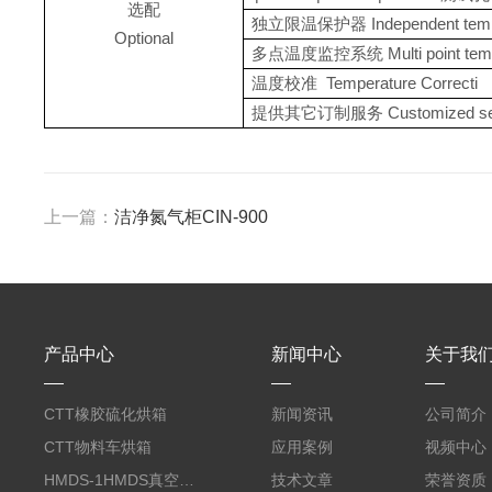
选配
独立限温保护器 Independent tempera
Optional
多点温度监控系统 Multi point temper
温度校准 Temperature Correcti
提供其它订制服务 Customized ser
上一篇：
洁净氮气柜CIN-900
产品中心
新闻中心
关于我
CTT橡胶硫化烘箱
新闻资讯
公司简介
CTT物料车烘箱
应用案例
视频中心
HMDS-1HMDS真空烘箱
技术文章
荣誉资质