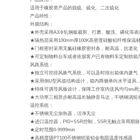
适用于橡胶类产品的脱硫、硫化、二次硫化
产品特性：
外观结构：
★外壳采用A3冷轧钢板裁剪、打磨、酸洗、磷化等表
★隔热层采用100mm厚100K高密度硅酸铝纤维保温
★门框密封采用无氟硅橡胶密封条，耐高温，抗老化
★可定制物料台车或者依据客户已有物料车定制烘箱
风路系统：
★独立可控排风换气系统，可以及时排出箱体内废气
★采用倒U型风道结构设计，箱内两侧单向水平送风
★特殊可调导风板设计，保障工作室内送风均匀wu死
★大功率三相异步耐高温长轴静音马达，不锈钢涡轮扇
温控系统：
★不锈钢无尘加热器，洁净无尘
★进口温控器，PID+SSR控制，SSR无触点等周
★定时范围0-9999min
★
高精度级PT100不锈钢铠装铂金电阻温度传感器