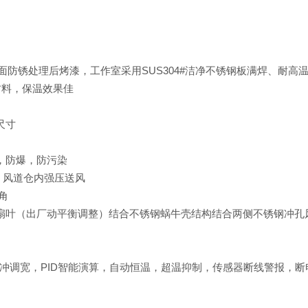
面防锈处理后烤漆，工作室采用SUS304#洁净不锈钢板满焊、耐高
材料，保温效果
佳
尺寸
，防爆，防污染
，风道仓内强压送风
角
叶（出厂动平衡调整）结合不锈钢蜗牛壳结构结合两侧不锈钢冲孔风
期脉冲调宽，PID智能演算，自动恒温，超温抑制，传感器断线警报，