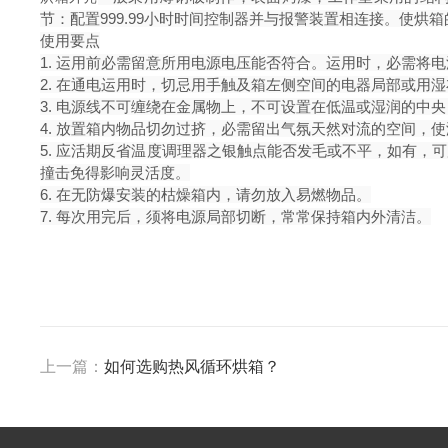
节：配置999.99小时时间控制器并与报警装置相连接。使烘
使用要点
1. 运用前必需留意所用电源电压能否符合。运用时，必需将
2. 在通电运用时，切忌用手触及箱左侧空间的电器局部或用
3. 电源线不可缠绕在金属物上，不可设置在低温或湿润的中
4. 放置箱内物品切勿过挤，必需留出气氛天然对流的空间，
5. 应活期反省温度调理器之银触点能否发毛或不平，如有
撞击免得影响灵活度。
6. 在无防爆安装的枯燥箱内，请勿放入易燃物品。
7. 每次用完后，须将电源局部切断，常常保持箱内外清洁。
上一篇：
如何选购热风循环烘箱？