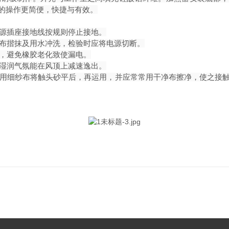
箱的操作更简便，快捷与有效。
电源插座接地线按规则停止接地。
湿布揩抹及用水冲洗，检验时应将电源切断。
央，避免橡胶老化致使漏电。
使湿润气氛能在风顶上减速逸出。
，可用细纱布将触头砂平后，再运用，并应常常用干净布擦净，使之接