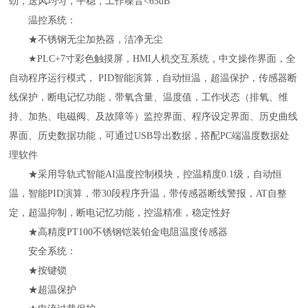
劲，送风均匀，平稳，工作噪音<65dB
温控系统：
★不锈钢无尘加热器，洁净无尘
★
PLC+7寸彩色触摸屏，HMI人机交互系统，中文操作界面，全
自动程序运行模式， PID智能演算，自动恒温，超温保护，传感器断
线保护，断电记忆功能，带氧含量、温度值，工作状态（排氧、维
持、加热、电磁阀、及故障等）监控界面、程序设定界面、历史曲线
界面、历史数据功能，可通过USB导出数据，搭配PC端温度数据处
理软件
★
采用导轨式智能
AI温度控制模块，控温精度0.1级，自动恒
温，智能PID演算，带30段程序升温，带传感器断线警报，AT自整
定，超温抑制，断电记忆功能，控温精准，稳定性好
★
高精度
PT100不锈钢铠装铂金电阻温度传感器
安全系统：
★按键锁
★超温保护