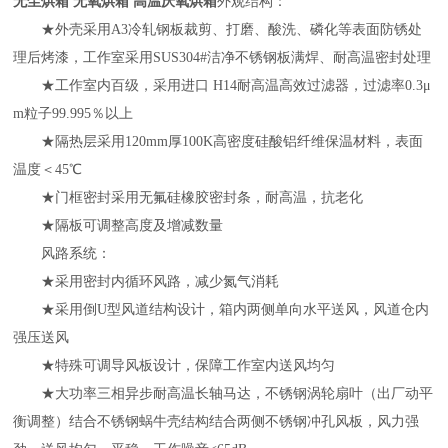
无尘烘箱
无氧烘箱
高温厌氧烘箱
外观结构：
★外壳采用A3冷轧钢板裁剪、打磨、酸洗、磷化等表面防锈处
理后烤漆，工作室采用SUS304#洁净不锈钢板满焊、耐高温密封处理
★工作室内百级，采用进口 H14耐高温高效过滤器，过滤率0.3μ
m粒子99.995％以上
★隔热层采用120mm厚100K高密度硅酸铝纤维保温材料，表面
温度＜
45℃
★门框密封采用无氟硅橡胶密封条，耐高温，抗老化
★隔板可调整高度及增减数量
风路系统：
★采用密封内循环风路，减少氮气消耗
★采用倒U型风道结构设计，箱内两侧单向水平送风，风道仓内
强压送风
★特殊可调导风板设计，保障工作室内送风均匀
★大功率三相异步耐高温长轴马达，不锈钢涡轮扇叶（出厂动平
衡调整）结合不锈钢蜗牛壳结构结合两侧不锈钢冲孔风板，风力强