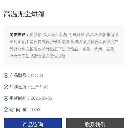
高温无尘烘箱
简要描述：
爱义信 高温无尘烘箱 无氧烘箱 高温厌氧烘箱适用
于对加热中需要氮气保护或对氧含量和洁净度有较高要求的产
品及材料在恒温或阶梯温度下进行预热、老化、烘烤、固化、
淬火等工艺以及恒温适应性试验
产品型号：
CTCO
厂商性质：
生产厂家
更新时间：
2026-05-06
访 问 量：
1858
产品咨询
联系我们