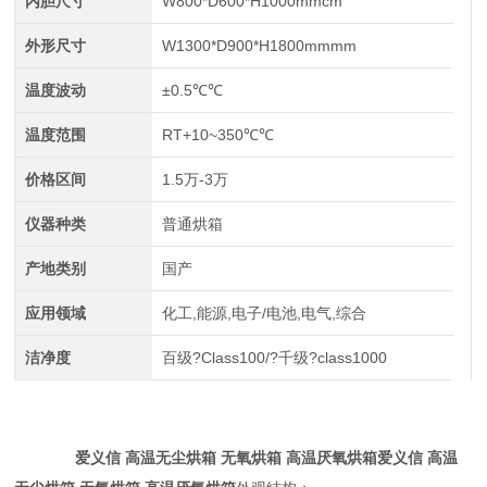
内胆尺寸
W800*D600*H1000mmcm
外形尺寸
W1300*D900*H1800mmmm
温度波动
±0.5℃℃
温度范围
RT+10~350℃℃
价格区间
1.5万-3万
仪器种类
普通烘箱
产地类别
国产
应用领域
化工,能源,电子/电池,电气,综合
洁净度
百级?Class100/?千级?class1000
爱义信
高温无尘烘箱
无氧烘箱
高温厌氧烘箱
爱义信
高温