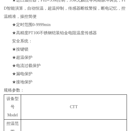
★进口温控器，PID+SSR控制，SSR无触点等周期脉冲调宽，PI
D智能演算，自动恒温，超温抑制，传感器断线警报，断电记忆，控
温精准，操控简便
★定时范围0-9999min
★
高精度
PT100不锈钢铠装铂金电阻温度传感器
安全系统：
★按键锁
★超温保护
★电流过载保护
★漏电保护
★接地保护
规格参数：
设备型
号
CTT
Model
控温范