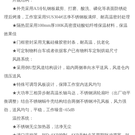
外观结构：
★外壳采用A3冷轧钢板裁剪、打磨、酸洗、磷化等表面防锈处
理后烤漆，工作室采用SUS304#洁净不锈钢板满焊、耐高温密封处理
★隔热层采用100mm厚100K高密度硅酸铝纤维保温材料，保温
效果佳
★门框密封采用无氟硅橡胶密封条，耐高温，抗老化
★可定制物料台车或者依据客户已有物料车定制烘箱尺寸
风路系统：
★采用倒U型风道结构设计，箱内两侧单向水平送风，风道仓内
强压送风
★特殊可调导风板设计，保障工作室内送风均匀
★大功率三相异步耐高温长轴马达，不锈钢涡轮扇叶（出厂动平
衡调整）结合不锈钢蜗牛壳结构结合两侧不锈钢冲孔风板，风力强
劲，送风均匀，平稳，工作噪音<65dB
温控系统：
★不锈钢无尘加热器，洁净无尘