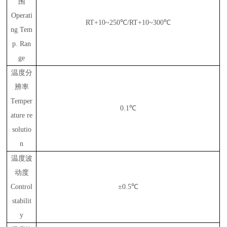
围
Operati
RT+10~250℃/RT+10~300℃
ng Tem
p. Ran
ge
温度分
辨率
Temper
0.1℃
ature re
solutio
n
温度波
动度
Control
±0.5℃
stabilit
y