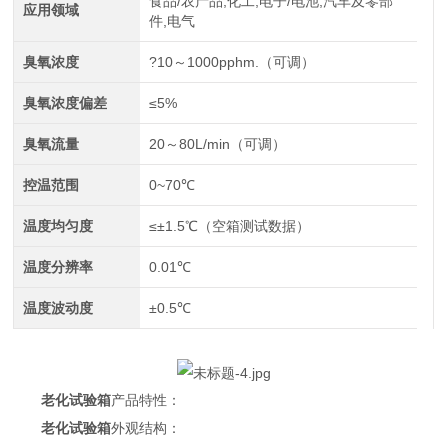
食品/农产品,化工,电子/电池,汽车及零部
应用领域
件,电气
臭氧浓度
?10～1000pphm.（可调）
臭氧浓度偏差
≤5%
臭氧流量
20～80L/min（可调）
控温范围
0~70℃
温度均匀度
≤±1.5℃（空箱测试数据）
温度分辨率
0.01℃
温度波动度
±0.5℃
老化试验箱
产品特性：
老化试验箱
外观结构：