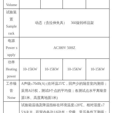
Volume
试验装
置
动态（含拉伸夹具）
360旋转样品架
Sample
rack
电源
Power s
AC380V 50HZ
upply
功率
Heating
10-15KW
10-15KW
10-15KW
10-15KW
power
工作噪
A声级≤70dB(A) (在环温25℃，回声少的隔音室内测得；
音
采用A计权，测试8个点的平均值；各测试点水平离噪音
Noise
源1米、高度离地面1米)
试验箱温场及降温指标在环境温度
≤28℃、相对湿度≤7
5％R.H，距室内各边1/6边长；空载、常压条件下测得；