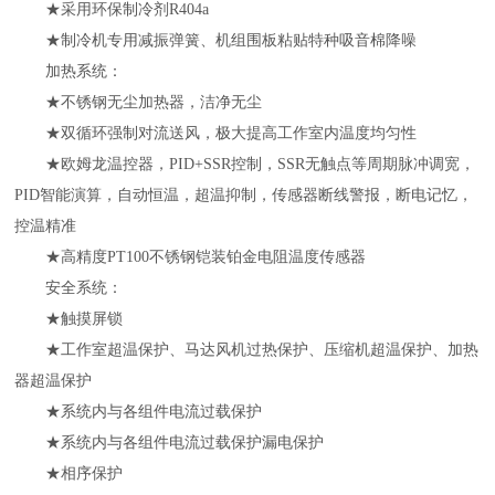
★采用环保制冷剂R404a
★制冷机专用减振弹簧、机组围板粘贴特种吸音棉降噪
加热系统：
★不锈钢无尘加热器，洁净无尘
★双循环强制对流送风，极大提高工作室内温度均匀性
★欧姆龙温控器，PID+SSR控制，SSR无触点等周期脉冲调宽，
PID智能演算，自动恒温，超温抑制，传感器断线警报，断电记忆，
控温精准
★
高精度
PT100不锈钢铠装铂金电阻温度传感器
安全系统：
★触摸屏锁
★工作室超温保护、马达风机过热保护、压缩机超温保护、加热
器超温保护
★系统内与各组件电流过载保护
★系统内与各组件电流过载保护漏电保护
★相序保护