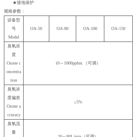
★接地保护
规格参数：
设备型
号
OA-50
OA-80
OA-100
OA-150
Model
臭氧浓
度
Ozone c
10～1000pphm.（可调）
oncentra
tion
臭氧浓
度偏差
≤
5%
Ozone a
ccuracy
臭氧流
量
2
0～
80L/min
（可调）