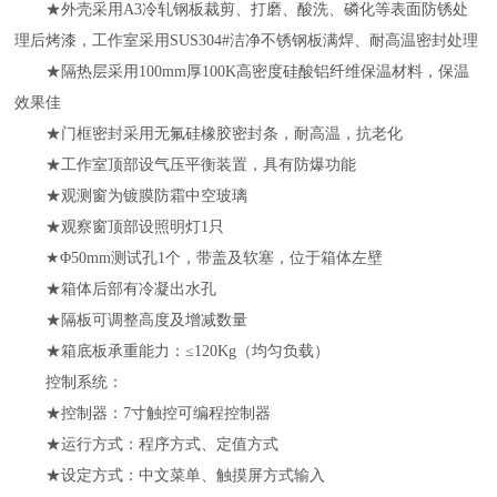
★外壳采用A3冷轧钢板裁剪、打磨、酸洗、磷化等表面防锈处
理后烤漆，工作室采用SUS304#洁净不锈钢板满焊、耐高温密封处理
★隔热层采用100mm厚100K高密度硅酸铝纤维保温材料，保温
效果佳
★门框密封采用无氟硅橡胶密封条，耐高温，抗老化
★工作室顶部设气压平衡装置，具有防爆功能
★观测窗为镀膜防霜中空玻璃
★观察窗顶部设照明灯1只
★Φ50mm测试孔1个，带盖及软塞，位于箱体左壁
★箱体后部有冷凝出水孔
★隔板可调整高度及增减数量
★箱底板承重能力：≤120Kg（均匀负载）
控制系统：
★控制器：7寸触控可编程控制器
★运行方式：程序方式、定值方式
★设定方式：中文菜单、触摸屏方式输入