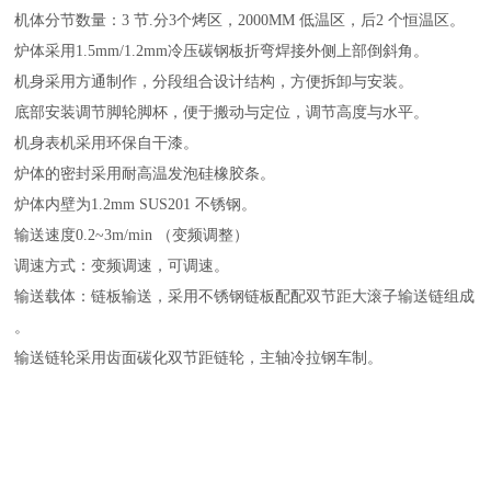
机体分节数量：
3 节.分3个烤区，2000MM 低温区，后2 个恒温区。
炉体采用
1.5mm/1.2mm冷压碳钢板折弯焊接外侧上部倒斜角。
机身采用方通制作，分段组合设计结构，方便拆卸与安装。
底部安装调节脚轮脚杯，便于搬动与定位，调节高度与水平。
机身表机采用环保自干漆。
炉体的密封采用耐高温发泡硅橡胶条。
炉体内壁为
1.2mm SUS201 不锈钢。
输送速度
0.2~3m/min （变频调整）
调速方式：变频调速，可调速。
输送载体：链板输送，采用不锈钢链板配配双节距大滚子输送链组成
。
输送链轮采用齿面碳化双节距链轮，主轴冷拉钢车制。