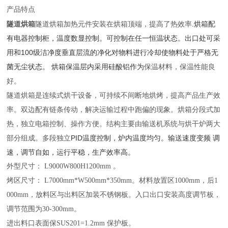
产品特点
隧道烘箱
隧道烘箱加热元件安装在烘箱顶端，提高了热效率
.烘箱配
有电器控制柜，温度数显控制。可控制在任一恒温状态。出口处可采
用和100级洁净度垂直层流的净化对物料进行冷却使物料处于严格无
菌无尘状态。 烘箱保温层内采用硅酸铝作为
保温材料
，保温性能良
好。
隧道烘箱是连续式烘干设备，可持续不间断地烘烤，提高产品生产效
率。双边配有链条传动，解决运输过程中跑偏的现象。烘箱分段式加
热，独立电箱控制、操作方便。结构主要由输送机系统与烘干炉两大
部分组成。多段独立
PID温度控制，炉内温度均匀。输送速度变频 调
速，调节自如，运行平稳，生产效率高。
外型尺寸：
L
9
000W
8
00H12
00
mm 。
烤区尺寸：
L
7
000mm*W
5
00mm*
350
mm。材料放置区1000mm，后1
000mm，放料区与出料区加装不锈钢板。入口出口安装高度调节板，
调节范围为30-300mm。
进出料口表面保
SUS201=1.2mm 保护板。