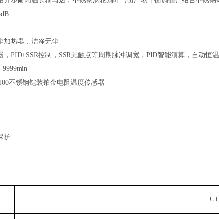
相异步耐高温长轴马达，不锈钢涡轮扇叶（出厂动平衡调整）结合不锈钢
dB
尘加热器，洁净无尘
器，PID+SSR控制，SSR无触点等周期脉冲调宽，PID智能演算，自
999min
100不锈钢铠装铂金电阻温度传感器
保护
CT