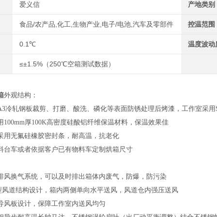
爱义信
产地类别
食品/农产品,化工,生物产业,电子/电池,汽车及零部件
控温范围
0.1℃
温度波动
≤±1.5%（250℃空箱测试数据）
箱
外观结构：
A3冷轧钢板裁剪、打磨、酸洗、磷化等表面防锈处理后烤漆，工作室采用SU
100mm厚100K高密度硅酸铝纤维保温材料，保温效果佳
采用无氟硅橡胶密封条，耐高温，抗老化
料台车或者依据客户已有物料车定制烘箱尺寸
排风换气系统，可以及时排出箱体内废气，防爆，防污染
型风道结构设计，箱内两侧单向水平送风，风道仓内强压送风
导风板设计，保障工作室内送风均匀