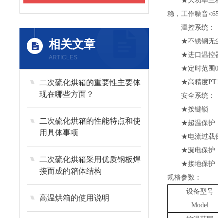
★大功率三
稳，工作噪音<65
温控系统：
相关文章
★不锈钢无
★进口温控
ARTICLES
★定时范围0-9
二次硫化烘箱的重要性主要体
★高精度PT
现在哪些方面？
安全系统：
★按键锁
二次硫化烘箱的性能特点和使
★超温保护
用具体事项
★电流过载
★漏电保护
二次硫化烘箱采用优质钢板焊
★接地保护
接而成的箱体结构
规格参数：
设备型号
高温烘箱的使用说明
Model