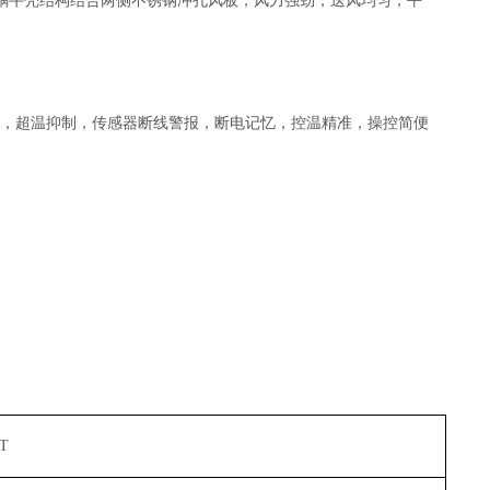
蜗牛壳结构结合两侧不锈钢冲孔风板，风力强劲，送风均匀，平
动恒温，超温抑制，传感器断线警报，断电记忆，控温精准，操控简便
T