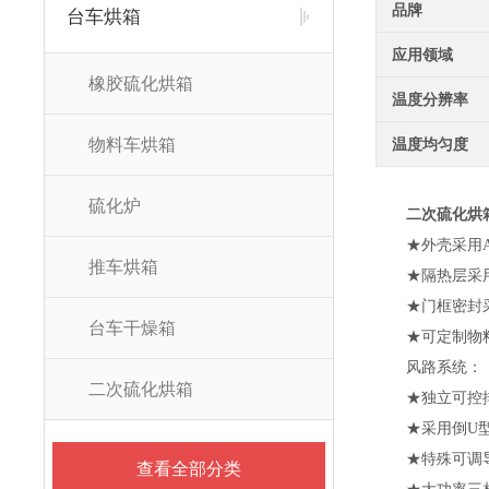
品牌
台车烘箱
应用领域
橡胶硫化烘箱
温度分辨率
物料车烘箱
温度均匀度
硫化炉
二次硫化烘
★外壳采用
推车烘箱
★隔热层采用
★门框密封
台车干燥箱
★可定制物
风路系统：
二次硫化烘箱
★独立可控
★采用倒U
★特殊可调
查看全部分类