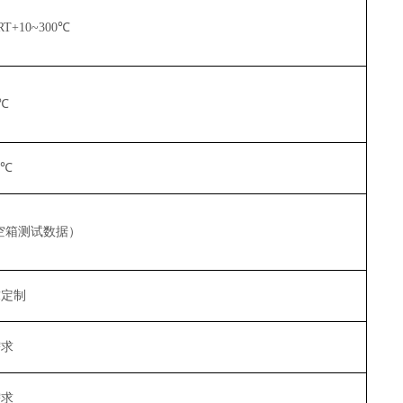
RT+10~300℃
1℃
5℃
0℃空箱测试数据）
求定制
需求
需求