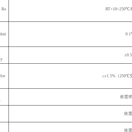
. Ra
RT+10~250℃/
luti
0.
±0.
ty
for
≤±1.5%（25
依需
e
依
依