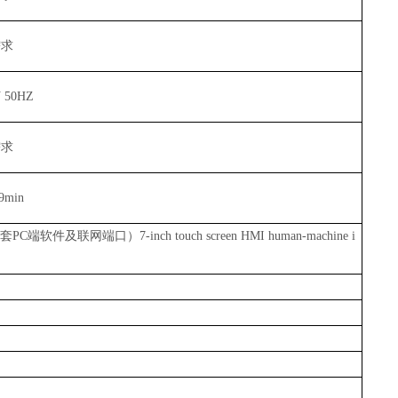
需求
 50HZ
需求
9min
口）7-inch touch screen HMI human-machine i