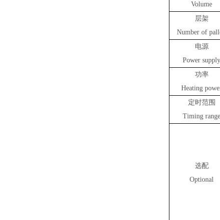
Volume
层架
Number of pall
电源
Power suppl
功率
Heating powe
定时范围
Timing rang
选配
Optional