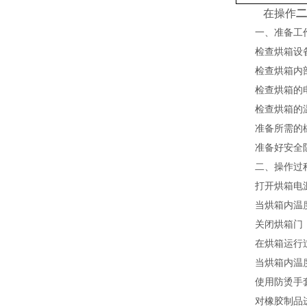
在操作
二
一、准备工
检查烘箱设备是
检查烘箱内部
检查烘箱的电
检查烘箱的温
准备所需的橡
准备好安全防
二、操作过
打开烘箱电源
当烘箱内温度达
关闭烘箱门，
在烘箱运行过程
当烘箱内温度达
使用防烫手套
对橡胶制品进