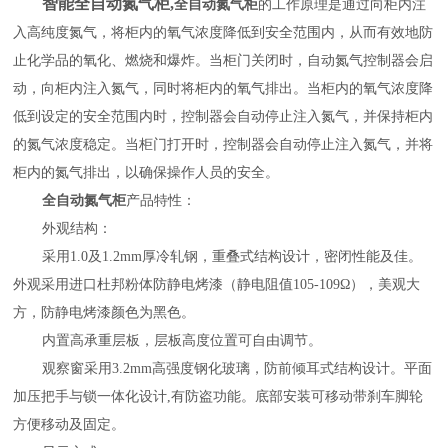
智能全自动氮气柜,
全自动氮气柜
的工作原理是通过向柜内注
入高纯度氮气，将柜内的氧气浓度降低到安全范围内，从而有效地防
止化学品的氧化、燃烧和爆炸。当柜门关闭时，自动氮气控制器会启
动，向柜内注入氮气，同时将柜内的氧气排出。当柜内的氧气浓度降
低到设定的安全范围内时，控制器会自动停止注入氮气，并保持柜内
的氮气浓度稳定。当柜门打开时，控制器会自动停止注入氮气，并将
柜内的氮气排出，以确保操作人员的安全。
全自动氮气柜
产品特性：
外观结构：
采用1.0及1.2mm厚冷轧钢，重叠式结构设计，密闭性能及佳。
外观采用进口杜邦粉体防静电烤漆（静电阻值105-109Ω），美观大
方，防静电烤漆颜色为黑色。
内置高承重层板，层板高度位置可自由调节。
观察窗采用3.2mm高强度钢化玻璃，防前倾耳式结构设计。平面
加压把手与锁一体化设计,有防盗功能。底部安装可移动带刹车脚轮
方便移动及固定。