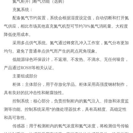
氮气柜开门断气功能（选购）
充氮系统：
配备氮气节约装置，系统会根据湿度设定值，自动切断和打开氮
气供应，相比市场其他直充氮气机型可节约70%氮气消耗量。大程度
降低使用成本。
采用多点供气系统。氮气通过蜂窝孔冲入工作室，氮气分布更加
均匀。避免了普通单点供气而产生的死点死角现象。
低能源绿色环保设计，不返潮、不发热、不滴水、无任何噪音，
产品通过ROSH等相关认证。
主要组成部分
柜体：主体部分，用于存放化学品。柜体采用高强度钢材制作，
具有良好的抗冲击性和耐腐蚀性。
控制系统：核心部分，负责控制柜内的氮气注入、排放和浓度监
测等功能。控制系统采用*的微处理器技术，具有高精度、高稳定性
和高可靠性。
传感器：用于检测柜内的氧气浓度和氮气浓度，将检测信号传输